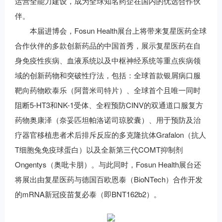
运营全能力建设，成为全球知名药企在国内的优选合作伙
伴。
本届进博会，Fosun Health展台上将带来复星医药全球
合作伙伴的多款创新药品的中国首秀，展示复星医药在自
身免疫性疾病、血液系统以及中枢神经系统等重点疾病领
域的创新药物和突破性疗法，包括：全球首款银屑病口服
靶向药物欧泰乐（阿普米司特片）、全球首个且唯一同时
阻断5-HT3和NK-1受体、全程预防CINV的双通道口服复方
药物奥康泽（奈妥匹坦帕洛诺司琼胶囊）、用于预防及治
疗器官移植患者术后排斥反应的多克隆抗体Grafalon（抗人
T细胞兔免疫球蛋白）以及全新第三代COMT抑制剂
Ongentys（奥吡卡朋）。与此同时，Fosun Health展台还
将展出由复星医药与德国百欧恩泰（BioNTech）合作开发
的mRNA新冠疫苗复必泰（即BNT162b2）。