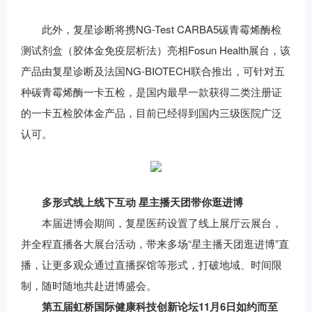
此外，复星诊断将携NG-Test CARBA5碳青霉烯酶检
测试剂盒（胶体金免疫层析法）亮相Fosun Health展台，该
产品由复星诊断及法国NG-BIOTECH联合推出，可针对五
种碳青霉烯酶一卡五检，是国内最早一款获得二类注册证
的一卡五检胶体金产品，目前已经得到国内三级医院广泛
认可。
多形式线上线下互动 星主播天团带你逛进博
本届进博会期间，复星医药设置了线上展厅云展台，
并全程直播各大展台活动，带来多场“星主播天团逛进博”直
播，让更多观众通过直播探馆等形式，打破地域、时间限
制，随时随地共赴进博盛会。
第五届虹桥国际健康科技创新论坛
11月6日如约而至