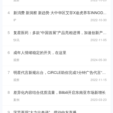
4
新消费 新洞察 新趋势 大中华区艾菲X途虎养车INNODAY圆满举办！
IP
2022-10-30
5
复星医药：多款“中国首展”产品亮相进博，加速创新产品落地
快讯
2022-11-05
6
成年人情绪稳定的开关，在这里
观察
2024-05-30
7
明星代言新规出台，CiRCLE助你完成1分钟广告代言“健康自检”
观察
2022-11-15
8
差异化内容结合优质流量，Bilibili开启东南亚市场新增长
案例
2023-03-23
9
字节再现“大力出奇迹”，搅动中东直播