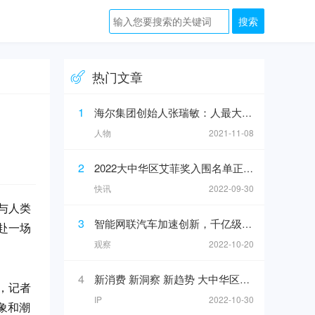
热门文章
1
海尔集团创始人张瑞敏：人最大的敌人不是人工智能，而是科层制
人物
2021-11-08
2
2022大中华区艾菲奖入围名单正式公布！
快讯
2022-09-30
与人类
3
智能网联汽车加速创新，千亿级汽车产业链崛起？
赴一场
观察
2022-10-20
4
新消费 新洞察 新趋势 大中华区艾菲X途虎养车INNODAY圆满举办！
，记者
IP
2022-10-30
象和潮