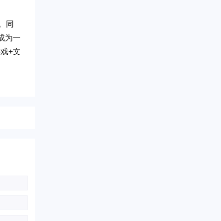
。同
成为一
戏+文