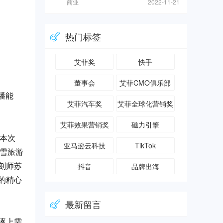
商业
2022-11-21
热门标签
艾菲奖
快手
董事会
艾菲CMO俱乐部
播能
艾菲汽车奖
艾菲全球化营销奖
艾菲效果营销奖
磁力引擎
，本次
亚马逊云科技
TikTok
冰雪旅游
抖音
品牌出海
刻师苏
的精心
最新留言
琢上需