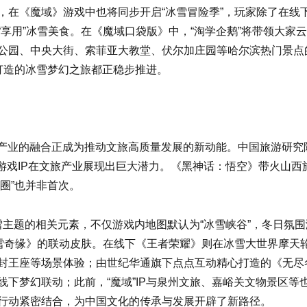
，在《魔域》游戏中也将同步开启“冰雪冒险季”，玩家除了在线
享用”冰雪美食。在《魔域口袋版》中，“淘学企鹅”将带领大家
公园、中央大街、索菲亚大教堂、伏尔加庄园等哈尔滨热门景点
同打造的冰雪梦幻之旅都正稳步推进。
旅产业的融合正成为推动文旅高质量发展的新动能。中国旅游研究
，游戏IP在文旅产业展现出巨大潜力。《黑神话：悟空》带火山西
圈”也并非首次。
雪主题的相关元素，不仅游戏内地图默认为“冰雪峡谷”，冬日氛
冰雪奇缘》的联动皮肤。在线下《王者荣耀》则在冰雪大世界摩天
封王座等场景体验；由世纪华通旗下点点互动精心打造的《无尽
下梦幻联动；此前，“魔域”IP与泉州文旅、嘉峪关文物景区等
行动紧密结合，为中国文化的传承与发展开辟了新路径。