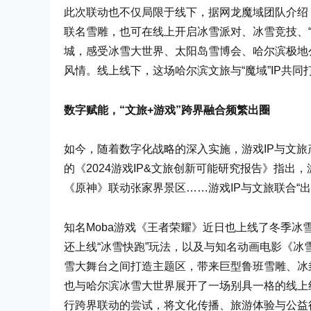
此次联动也不仅局限于线下，据网龙魔域团队介绍
联名雪雕，也可在线上开启冰雪派对、冰雪竞技、“
城，感受冰雪大世界、太阳岛雪博会、哈尔滨极地
风情。线上线下，这场哈尔滨文旅与“魔域”IP共
数
字赋能，“文旅+游戏”跨界融合频繁出圈
如今，随着数字化战略的深入实施，游戏IP与文
的《2024游戏IP&文旅创新可能研究报告》指出
《原神》联动张家界景区……游戏IP与文旅联合“出
知名Moba游戏《王者荣耀》近日也上线了冬季冰
还上线“冰雪快跑”玩法，以及与知名动画电影《
雪大舞台之间打造主题区，带来巨型鲁班雪雕、冰
也与哈尔滨冰雪大世界展开了一场别具一格的线上线
行跨界联动的尝试，将文化传播、旅游体验与公益