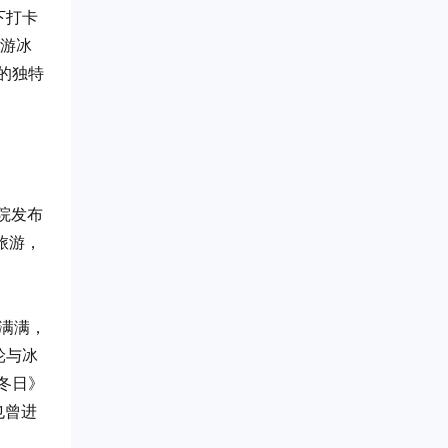
下打卡
云游冰
的独特
院发布
旅游，
围满满，
轮与冰
冬日》
也曾进