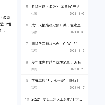
5
复星医药：多款“中国首展”产品亮相进博，加速创新产品落地
快讯
2022-11-05
《传奇
打造《悟
6
成年人情绪稳定的开关，在这里
关注。
观察
2024-05-30
7
明星代言新规出台，CiRCLE助你完成1分钟广告代言“健康自检”
观察
2022-11-15
8
差异化内容结合优质流量，Bilibili开启东南亚市场新增长
案例
2023-03-23
9
字节再现“大力出奇迹”，搅动中东直播
观察
2023-01-17
10
2022年度长三角人工智能“十大杰出人物”与“十大创新应用”榜单发布！