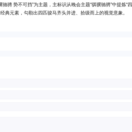
骥驰骋 势不可挡
”为主题，主标识从晚会主题“骐骥驰骋”中提炼“
的经典元素，勾勒出四匹骏马齐头并进、拾级而上的视觉意象。