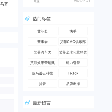
商业
2022-11-21
四马齐
热门标签
艾菲奖
快手
董事会
艾菲CMO俱乐部
艾菲汽车奖
艾菲全球化营销奖
艾菲效果营销奖
磁力引擎
亚马逊云科技
TikTok
抖音
品牌出海
最新留言