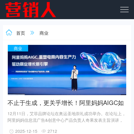
首页
商业
商业
不止于生成，更关乎增长！阿里妈妈AIGC如
何实现电商内容智能跃迁
12月11日，艾菲品牌论坛在奥运圣地崇礼成功举办。在论坛上，
阿里妈妈信息流广告&创意中心产品负责人奇果发表主旨演讲，
以《阿里妈妈AIGC重塑电商内容生产力，驱动商业增长新引擎》
2025-12-15
2712
为题，重点阐述了阿里妈妈凭借其对电商场景的深刻理解与前瞻