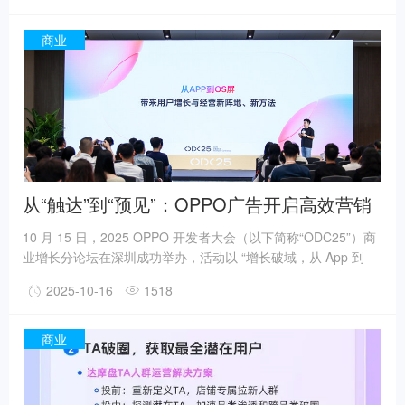
布局，推出以实效为导向的AIGC解决方案，不仅重塑了电商内容
的生产力，更致力于成为驱动商家可持续增长的新引擎。她在分
商业
享中指出，阿里妈妈的AIGC之道，与众不同之处在于其坚定的
“实效”基因：不仅重视前沿技术的“制作能力”，更聚焦于商业结果
的“深度应用”。
从“触达”到“预见”：OPPO广告开启高效营销
增长新范式
10 月 15 日，2025 OPPO 开发者大会（以下简称“ODC25”）商
业增长分论坛在深圳成功举办，活动以 “增长破域，从 App 到
OS 屏” 为主题，全面解读 OPPO广告在AI 时代终端营销的进化
2025-10-16
1518
路径与实践方案，为企业长效增长提供更多解题思路。场景实验
室创始人吴声、《计算广告》刘鹏等多位行业专家，火山引擎、
美团、同程旅行、闲鱼、奇富科技等多家合作伙伴齐聚现场展开
商业
思想碰撞，分享AI营销新变化、新机遇。