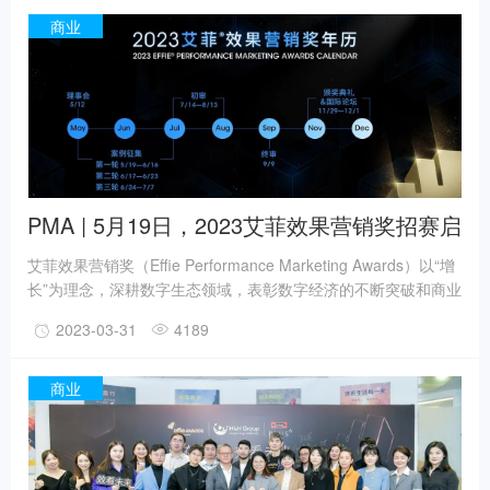
推红人营销生态变革。作为大中华区艾菲奖最持续成功百件量级
商业
专项赛道之一——红人营销赛道开赛以来，获得行业的大力支
持，今年报赛案例总量居于艾菲奖专项赛道TOP2。
PMA | 5月19日，2023艾菲效果营销奖招赛启
动！
艾菲效果营销奖（Effie Performance Marketing Awards）以“增
长”为理念，深耕数字生态领域，表彰数字经济的不断突破和商业
成就。从2020年“全球首创”到2022年“全域增长”，艾菲效果营销
2023-03-31
4189
奖连续3年实现破“疫”增长！
商业