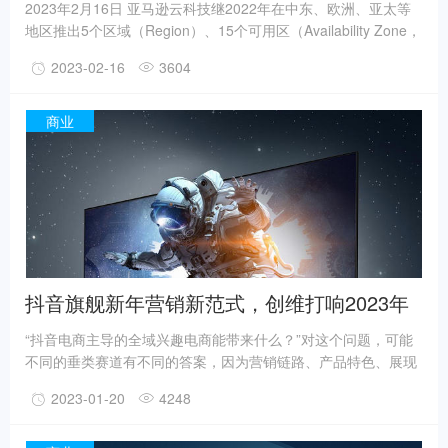
2023年2月16日 亚马逊云科技继2022年在中东、欧洲、亚太等
地区推出5个区域（Region）、15个可用区（Availability Zone，
简称AZ）后，2023年伊始又在亚太地区推出墨尔本区域，继续
2023-02-16
3604
在全球范围内扩充基础设施。截止目前，亚马逊云科技在全球共
有31个地理区域和99个可用区，并已公布计划在加拿大、以色
列、新西兰和泰国新建4个区域、12个可用区，为全球245个国家
商业
和区域的客户提供服务，并成为众多中国出海企业上云开拓海外
业务的首选云基础设施和云服务提供商。
抖音旗舰新年营销新范式，创维打响2023年
“开门红”
“抖音电商主导的全域兴趣电商能带来什么？”对这个问题，可能
不同的垂类赛道有不同的答案，因为营销链路、产品特色、展现
形式、消费习惯、触达人群、用户记忆点不尽相同，但如何在短
2023-01-20
4248
视频、直播间、商城中找到与目标客群之间的“最短连接”，实现
高转化的“心智认同”，是品牌在新电商时代下的统一课题。