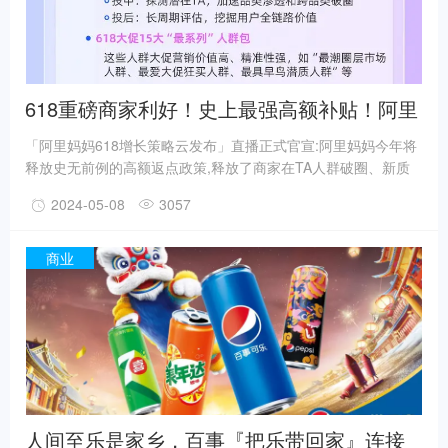
618重磅商家利好！史上最强高额补贴！阿里
妈妈为不同商家划出全局增长“三件事”！
「阿里妈妈618增长策略云发布」直播正式官宣:阿里妈妈今年将
释放史无前例的高额返点政策,释放了商家在TA人群破圈、新质
好货打爆、直播全时爆发的新增量机会、为不同商家指明了简
2024-05-08
3057
单、清晰、确定的生意增长路径。昨天天猫正式公布,今年618将
取消预售,从5月20日晚8点直接现货开卖,商家将迎来史上消费需
求爆发周期最长的618,商家早日布局,抓住这次机会,将为全年的
商业
增长提供极大助力!阿里妈妈也将发挥生意增长的关键杠杆作用,
助力商家获得生意确定性增长,为消费者提供好货、好价、好服
务。
人间至乐是家乡，百事『把乐带回家』连接