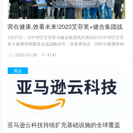
营在健康,效看未来!2023艾菲奖×健合集团战
略签约暨大健康营销专委会圆满举办
3月27日，大中华区艾菲奖与健合集团就共筑2023大中华区艾菲
奖大健康营销赛道达成战略合作，并签署协议，同时大健康营销
赛道专委会在广州健合集团总部成功举办，全新赛道正式启动。
2023-03-30
4147
近20位来自大健康营销领域品牌方、平台方、代理公司等公司高
层参加会议，围绕大健康营销赛道的类别定义、子类别划分精准
程度、行业趋势等内容进行了互动讨论，并就赛道未来发展提出
商业
建议，带来更多的行业洞察，助力行业发展。
亚马逊云科技持续扩充基础设施的全球覆盖
助力中国企业上云出海