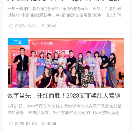
14亿人的年味
一年一度的百事公司“把乐带回家”IP如约而至。今年，百事打破
以往对“小家”的微观叙事，将“家”的定义拓展至“家乡”，以“人间
至乐是家乡”为主题，释放新一轮好创意。作为一个长达13年的
2023-12-31
3640
春节长效IP，今年品牌的CNY营销如何在一脉相承中寻求突破？
春节营销长效IP13年，百事这次把乐带回『家乡』从2012年开
始，百事锁定春节这一最具中国传统文化意义的节日，打造「把
商业
乐带回家」这一春节文化IP。
效字当先，开红而胜！2023艾菲奖红人营销
评审沙龙成功举办！
7月27日，大中华区艾菲奖红人营销评审沙龙在天下秀北京总部
成功举办！来自品牌方、平台方和代理公司的11位评委出席会
议，针对投报案例进行评审、讨论和打分。2023年，大中华区艾
2023-07-28
4059
菲携手天下秀WEIQ焕新升级红人营销赛道2.0，持续聚焦红人经
济的创新发展，引领、启迪、表彰实效营销作品及其实践者，助