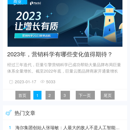
商业
2023年，营销科学有哪些变化值得期待？
经过三年迭代，巨量引擎营销科学已成功帮助大量品牌布局巨量
体系全量增长。截至2022年底，巨量云图品牌商家开通量增长
560%，覆盖过半数巨量引擎消耗体量客户，300+优质服务商入
2023-01-17
5033
驻，服务超千家品牌，其中已有52家服务商获得平台认证。未
来，巨量引擎营销科学不仅会继续帮助客户实现营销提效，而且
首页
1
2
3
下一页
尾页
将努力打造数据分析决策平台，助力品牌生意的长效经营。
热门文章
1
海尔集团创始人张瑞敏：人最大的敌人不是人工智能，而是科层制