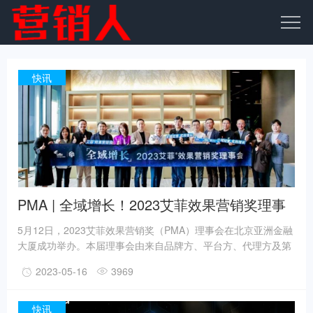
快讯
PMA | 全域增长！2023艾菲效果营销奖理事
会成功举办！
5月12日，2023艾菲效果营销奖（PMA）理事会在北京亚洲金融
大厦成功举办。本届理事会由来自品牌方、平台方、代理方及第
三方共14位资深从业者组成，会议围绕奖项新赛季的赛事体系和
2023-05-16
3969
类别划分及定义进行了审议，并围绕全域经营、品牌增长及AIGC
的行业应用展开分享与讨论，着眼数字生态未来发展，助力品牌
全球发展。
快讯