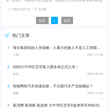
长”为理念，深耕数字生态领域，表彰数字经济的不断突破和商业
成就。从2020年“全球首创”到2022年“全域增长”，艾菲效果营销
2023-03-31
4189
奖连续3年实现破“疫”增长！
首页
1
尾页
热门文章
1
海尔集团创始人张瑞敏：人最大的敌人不是人工智能，而是科层制
人物
2021-11-08
2
2022大中华区艾菲奖入围名单正式公布！
快讯
2022-09-30
3
智能网联汽车加速创新，千亿级汽车产业链崛起？
观察
2022-10-20
4
新消费 新洞察 新趋势 大中华区艾菲X途虎养车INNODAY圆满举办！