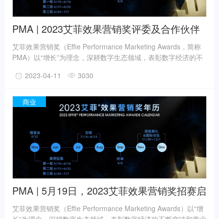
PMA | 2023艾菲效果营销奖评委及合作伙伴
招募开启！
艾菲效果营销奖（Effie Performance Marketing Awards，简称
PMA）以“增长”为理念，深耕数字生态领域，表彰数字经济的不
断突破和商业成就。从2020年“全球首创”到2022年“全域增长”，
2023-04-11
3030
艾菲效果营销奖连续3年实现破“疫”增长！2022年，PMA参赛公
司数量增长33.3%，报赛作品数量增长11%。今年，艾菲效果营
销奖（PMA）将聚焦全域经营、产业升级、智能终端、爆款内
商业
容、直播电商、泛元宇宙等热点领域，以挖掘最具代表性的营销
创新案例，表彰实效启迪行业创新。
PMA | 5月19日，2023艾菲效果营销奖招赛启
动！
艾菲效果营销奖（Effie Performance Marketing Awards）以“增