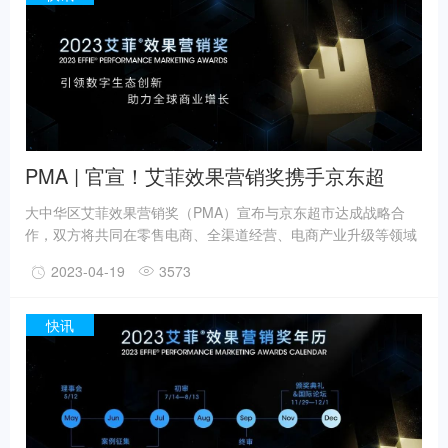
PMA | 官宣！艾菲效果营销奖携手京东超
市，助力零售业态创新增长
大中华区艾菲效果营销奖（PMA）宣布与京东超市达成战略合
作，双方将共同在零售电商、全渠道经营、电商产业升级等领域
展开对数字营销生态的全新探索，挖掘具有创新力营销新玩法，
2023-04-19
3573
引领数字生态领域的实效进步，为全球商业增长提供新动力。
快讯